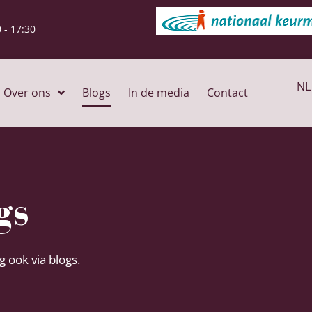
 - 17:30
NL
Over ons
Blogs
In de media
Contact
gs
 ook via blogs.