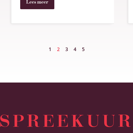
Lees meer
1
2
3
4
5
SPREEKUU