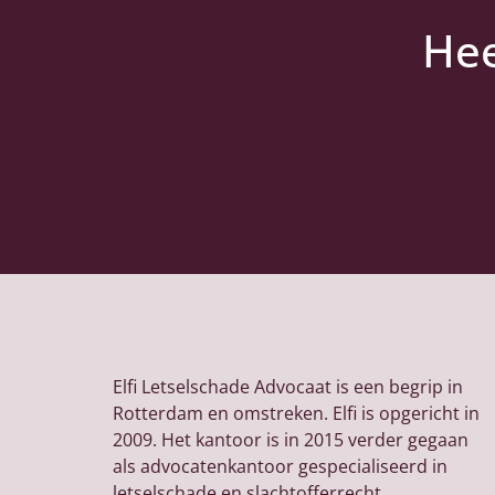
Hee
Elfi Letselschade Advocaat is een begrip in
Rotterdam en omstreken. Elfi is opgericht in
2009. Het kantoor is in 2015 verder gegaan
als advocatenkantoor gespecialiseerd in
letselschade en slachtofferrecht.